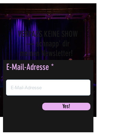
VERPASS KEINE SHOW
— schnapp' dir
meinen Newsletter!
E-Mail-Adresse
Yes!