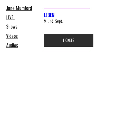
Jane Mumford
LEBEN!
LIVE!
Mi., 16. Sept.
Shows
Videos
TICKETS
Audios
Buch
Jane
Mehr laden
Kontakt
Jane Mumford
Booking CH: KULTURBAU, Pascal Mettler
mettler@kulturbau.ch
Booking DE: t.o.b. Berlin, Katrin Boeckh
office@tob-berlin.de