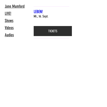
Jane Mumford
LEBEN!
LIVE!
Mi., 16. Sept.
Shows
Videos
TICKETS
Audios
Buch
Jane
Mehr laden
Kontakt
Jane Mumford
Booking CH: KULTURBAU, Pascal Mettler
mettler@kulturbau.ch
Booking DE: t.o.b. Berlin, Katrin Boeckh
office@tob-berlin.de