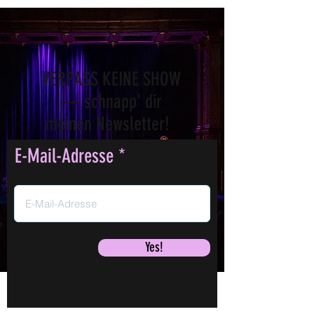
VERPASS KEINE SHOW
— schnapp' dir
meinen Newsletter!
E-Mail-Adresse
Yes!