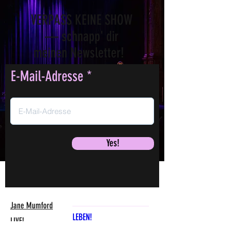
VERPASS KEINE SHOW
— schnapp' dir
meinen Newsletter!
E-Mail-Adresse
Yes!
Jane Mumford
LEBEN!
LIVE!
Fr., 07. Aug.