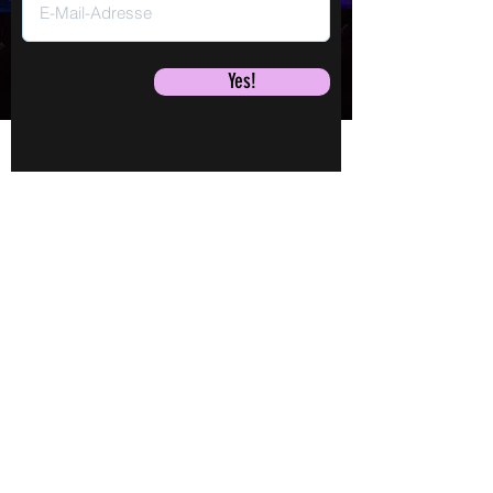
Yes!
Jane Mumford
LEBEN!
LIVE!
Mi., 16. Sept.
Shows
Videos
TICKETS
Audios
Buch
Jane
Mehr laden
Kontakt