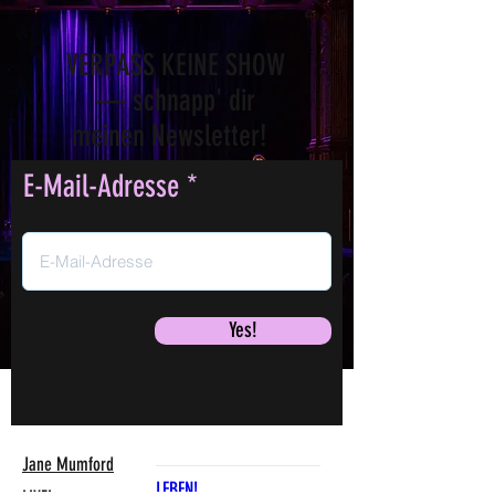
VERPASS KEINE SHOW
— schnapp' dir
meinen Newsletter!
E-Mail-Adresse
Yes!
Jane Mumford
LEBEN!