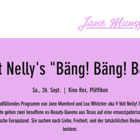
Jane Mumf
os
Audio
Buch
More
t Nelly's "Bäng! Bäng! 
Sa., 26. Sept.
  |  
Kino Rex, Pfäffikon
ndfüllendes Programm von Jane Mumford und Lea Whitcher aka 9 Volt Nelly! I
te gehen zwei besoffene ex-Beauty-Queens aus Texas auf eine emanzipatoris
sche Europaland. Sie suchen nach Liebe, Freiheit, und der tatsächlichen Bede
beidem.