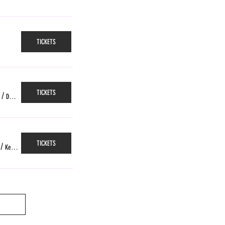
TICKETS
TICKETS
/
Das Gleis, Zürich
TICKETS
/
Kellerpoche, Fribourg