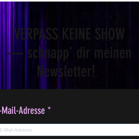
VERPASS KEINE SHOW
— schnapp' dir meinen
Newsletter!
-Mail-Adresse