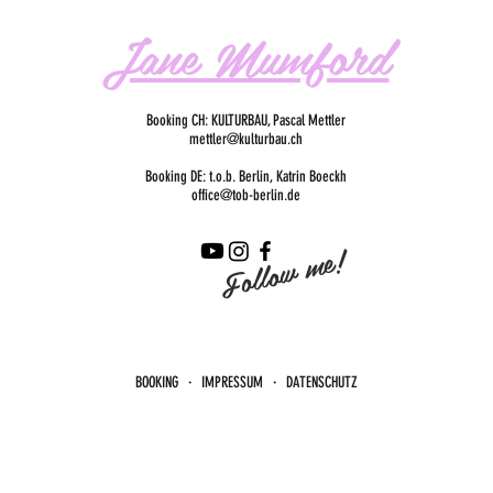
Jane Mumford
Booking CH: KULTURBAU, Pascal Mettler
mettler@kulturbau.ch
Booking DE: t.o.b. Berlin, Katrin Boeckh
office@tob-berlin.de
Follow me!
BOOKING · IMPRESSUM · DATENSCHUTZ