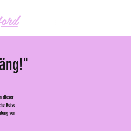
Follow me!
ord
Bäng!"
n dieser
che Reise
utung von