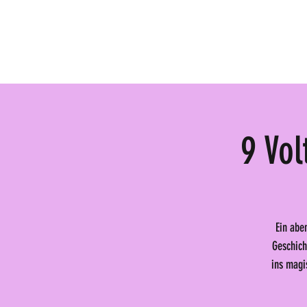
Newsletter anmelden
Aktuell
Vide
9 Vol
Ein abe
Geschich
ins magi