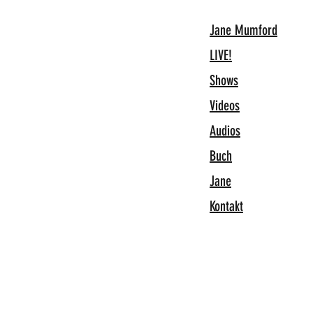
Jane Mumford
LIVE!
Shows
Videos
Audios
Buch
Jane
Kontakt