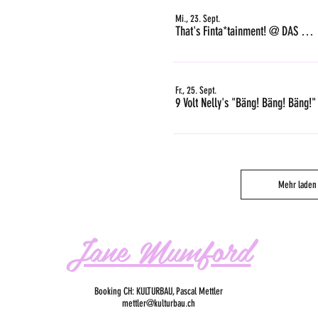
Mi., 23. Sept.
That's Finta*tainment! @ DAS GLEIS, Zürich
Fr., 25. Sept.
9 Volt Nelly's "Bäng! Bäng! Bäng!"
Mehr laden
Jane Mumford
Booking CH: KULTURBAU, Pascal Mettler
mettler@kulturbau.ch