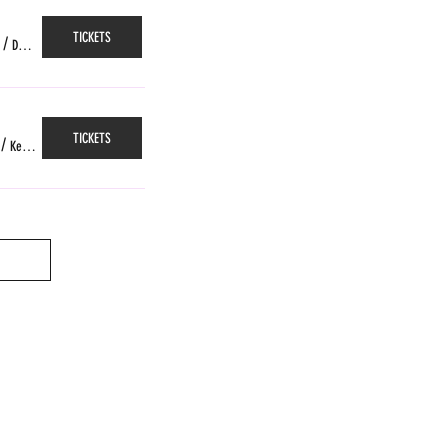
TICKETS
/
Das Gleis, Zürich
TICKETS
/
Kellerpoche, Fribourg