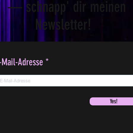
— schnapp' dir meinen
Newsletter!
-Mail-Adresse
Yes!