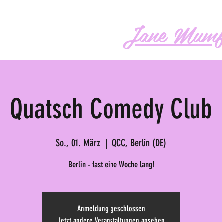
Jane Mumf
os
Audio
Buch
More
Quatsch Comedy Club
So., 01. März
  |  
QCC, Berlin (DE)
Berlin - fast eine Woche lang!
Anmeldung geschlossen
Jetzt andere Veranstaltungen ansehen