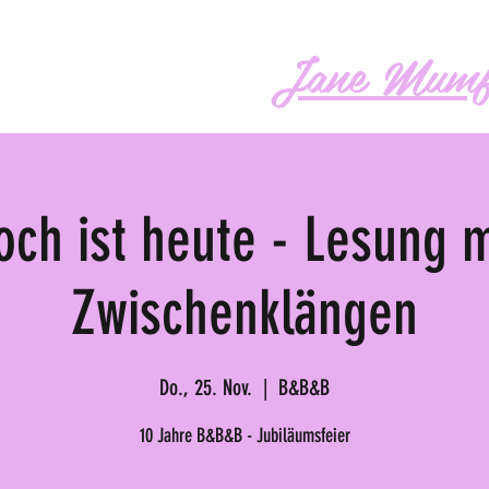
Jane Mumf
os
Audio
Buch
More
och ist heute - Lesung m
Zwischenklängen
Do., 25. Nov.
  |  
B&B&B
10 Jahre B&B&B - Jubiläumsfeier