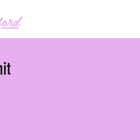
Follow me!
ord
it