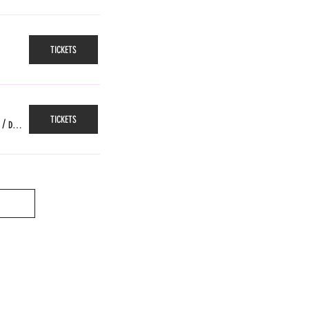
TICKETS
TICKETS
/
Das Gleis, Zürich