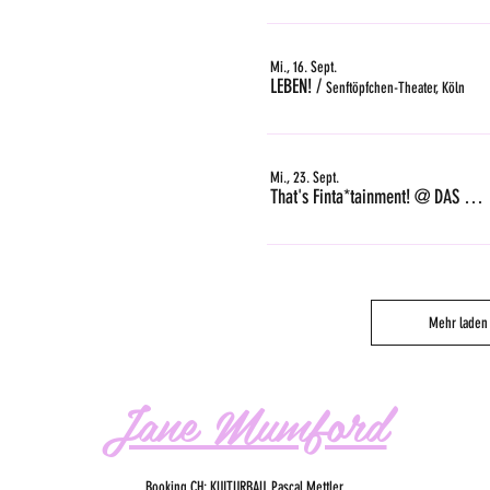
Mi., 16. Sept.
LEBEN!
/
Senftöpfchen-Theater, Köln
Mi., 23. Sept.
That's Finta*tainment! @ DAS GLEIS, Zürich
Mehr laden
Jane Mumford
Booking CH: KULTURBAU, Pascal Mettler