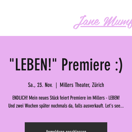
Jane Mumf
os
Audio
Buch
More
"LEBEN!" Premiere :)
Sa., 23. Nov.
  |  
Millers Theater, Zürich
ENDLICH! Mein neues Stück feiert Premiere im Millers - LEBEN!
Und zwei Wochen später nochmals da, falls ausverkauft. Let's see...
Anmeldung geschlossen