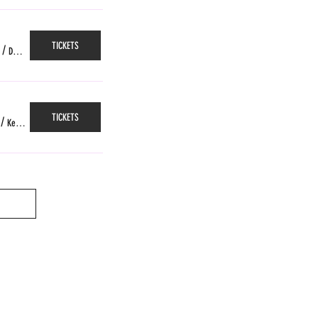
TICKETS
/
Das Gleis, Zürich
TICKETS
/
Kellerpoche, Fribourg