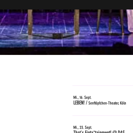
Mi., 16. Sept.
LEBEN!
/
Senftöpfchen-Theater, Köln
Mi., 23. Sept.
That's Finta*tainment! @ DAS GLEIS, Zürich