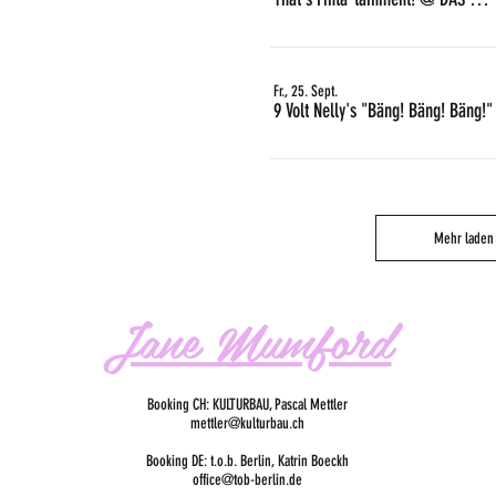
Fr., 25. Sept.
9 Volt Nelly's "Bäng! Bäng! Bäng!"
Mehr laden
Jane Mumford
Booking CH: KULTURBAU, Pascal Mettler
mettler@kulturbau.ch
Booking DE: t.o.b. Berlin, Katrin Boeckh
office@tob-berlin.de