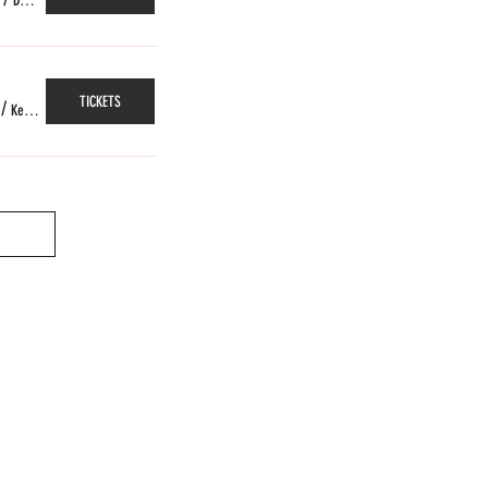
Das Gleis, Zürich
TICKETS
/
Kellerpoche, Fribourg