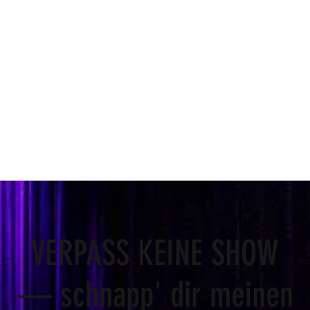
VERPASS KEINE SHOW
— schnapp' dir meinen