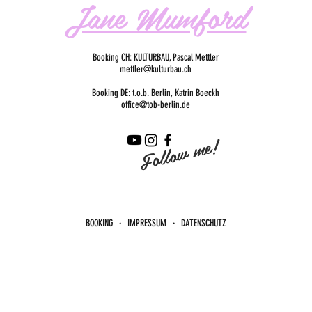
Jane Mumford
Booking CH: KULTURBAU, Pascal Mettler
mettler@kulturbau.ch
Booking DE: t.o.b. Berlin, Katrin Boeckh
office@tob-berlin.de
Follow me!
BOOKING · IMPRESSUM · DATENSCHUTZ