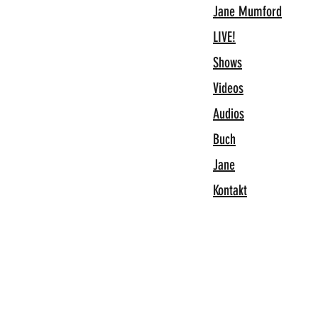
Jane Mumford
LIVE!
Shows
Videos
Audios
Buch
Jane
Kontakt