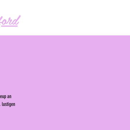
Follow me!
ord
neup an
 lustigen