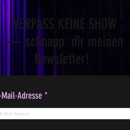
VERPASS KEINE SHOW
— schnapp' dir meinen
Newsletter!
-Mail-Adresse