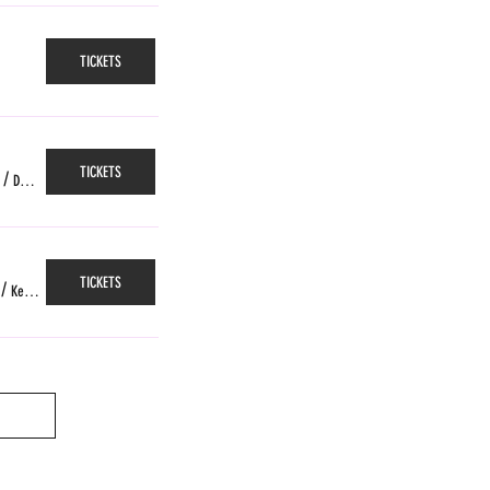
TICKETS
TICKETS
/
Das Gleis, Zürich
TICKETS
/
Kellerpoche, Fribourg