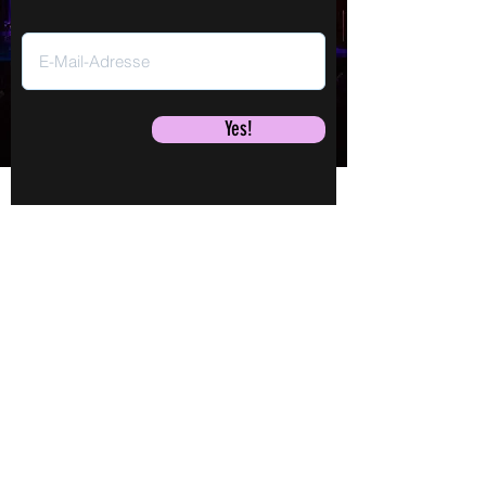
Yes!
Jane Mumford
LEBEN!
LIVE!
Mi., 16. Sept.
Shows
Videos
TICKETS
Audios
Buch
Jane
Mehr laden