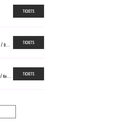
TICKETS
TICKETS
/
Das Gleis, Zürich
TICKETS
/
Kellerpoche, Fribourg