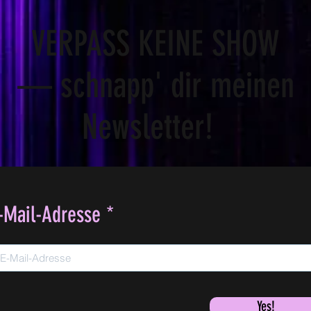
VERPASS KEINE SHOW
— schnapp' dir meinen
Newsletter!
-Mail-Adresse
Yes!