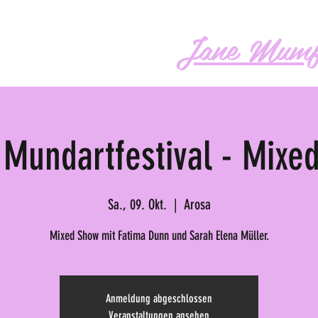
Jane Mumf
os
Audio
Buch
More
 Mundartfestival - Mixe
Sa., 09. Okt.
  |  
Arosa
Mixed Show mit Fatima Dunn und Sarah Elena Müller.
Anmeldung abgeschlossen
Veranstaltungen ansehen