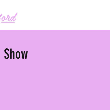
Follow me!
ord
d Show