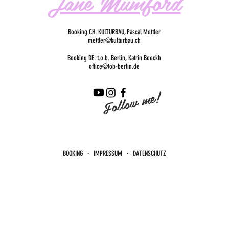
Jane Mumford
Booking CH: KULTURBAU, Pascal Mettler
mettler@kulturbau.ch
Booking DE: t.o.b. Berlin, Katrin Boeckh
office@tob-berlin.de
Follow me!
BOOKING · IMPRESSUM · DATENSCHUTZ