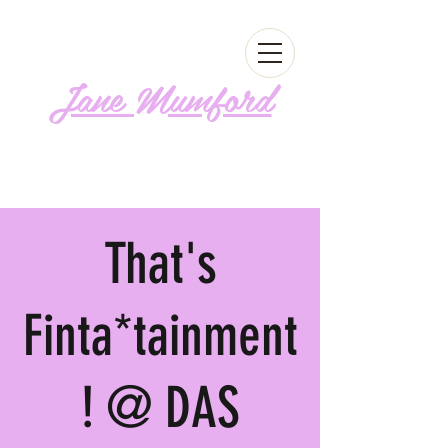
Jane Mumford
Follow me!
That's
Finta*tainment
! @ DAS