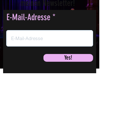
meinen Newsletter!
E-Mail-Adresse
Yes!
Jane Mumford
LEBEN!
LIVE!
Mi., 16. Sept.
Shows
Videos
TICKETS
Audios