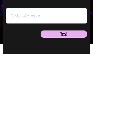
Yes!
Jane Mumford
LEBEN!
LIVE!
Fr., 07. Aug.
Shows
Videos
TICKETS
Audios
Buch
Jane
Mehr laden