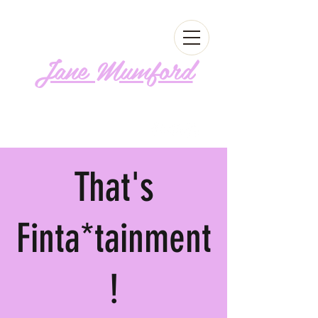
Jane Mumford
Follow me!
That's
Finta*tainment
!