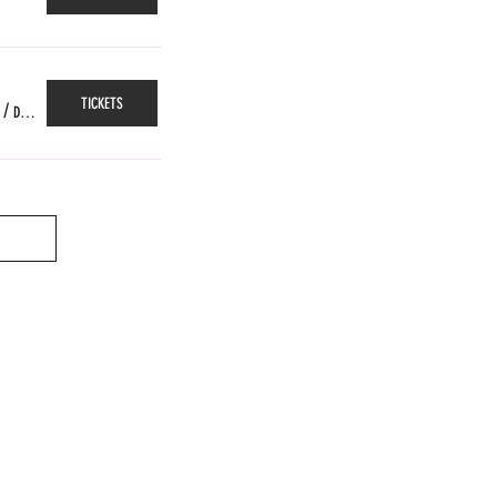
TICKETS
/
Das Gleis, Zürich