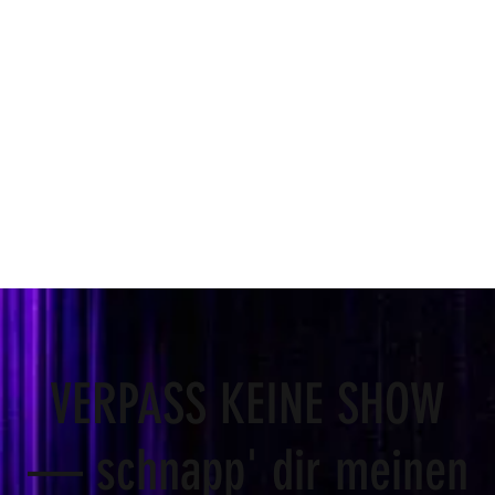
VERPASS KEINE SHOW
— schnapp' dir meinen