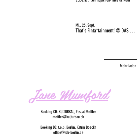
Senftöpfchen-Theater, Köln
Mi., 23. Sept.
That's Finta*tainment! @ DAS GLEIS, Zürich
Mehr laden
Jane Mumford
Booking CH: KULTURBAU, Pascal Mettler
mettler@kulturbau.ch
Booking DE: t.o.b. Berlin, Katrin Boeckh
office@tob-berlin.de