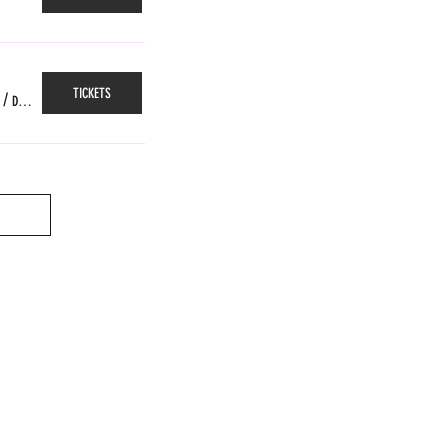
TICKETS
/
Das Gleis, Zürich