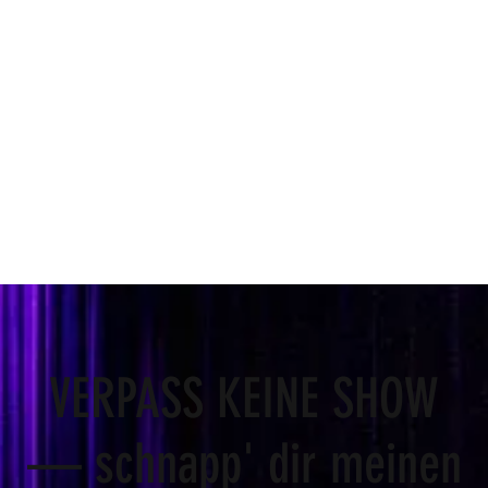
VERPASS KEINE SHOW
— schnapp' dir meinen