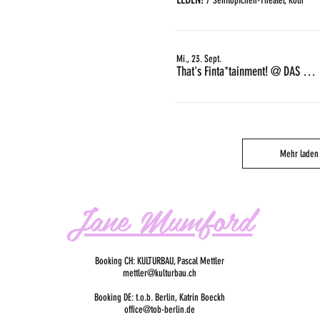
Senftöpfchen-Theater, Köln
Mi., 23. Sept.
That's Finta*tainment! @ DAS GLEIS, Zürich
Mehr laden
Jane Mumford
Booking CH: KULTURBAU, Pascal Mettler
mettler@kulturbau.ch
Booking DE: t.o.b. Berlin, Katrin Boeckh
office@tob-berlin.de