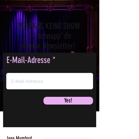
VERPASS KEINE SHOW
— schnapp' dir
meinen Newsletter!
E-Mail-Adresse
Yes!
Jane Mumford