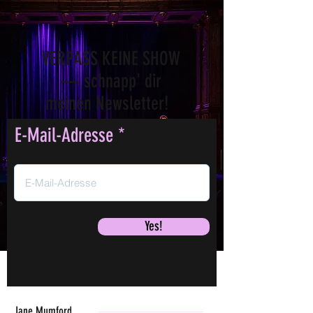
VERPASS KEINE SHOW
— schnapp' dir
meinen Newsletter!
E-Mail-Adresse
Yes!
Jane Mumford