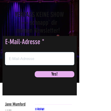
VERPASS KEINE SHOW
— schnapp' dir
meinen Newsletter!
E-Mail-Adresse
Yes!
Jane Mumford
LEBEN!