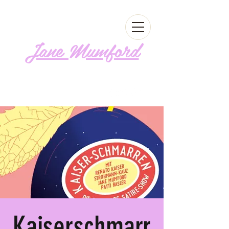
Jane Mumford
Follow me!
Kaiserschmarr