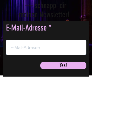
— schnapp' dir
meinen Newsletter!
E-Mail-Adresse
Yes!
Jane Mumford
LEBEN!
LIVE!
Fr., 07. Aug.
Shows
Videos