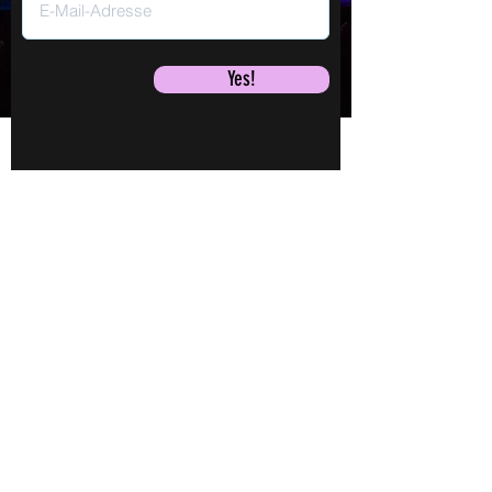
Yes!
Jane Mumford
LEBEN!
LIVE!
Mi., 16. Sept.
Shows
Videos
TICKETS
Audios
Buch
Jane
Mehr laden
Kontakt