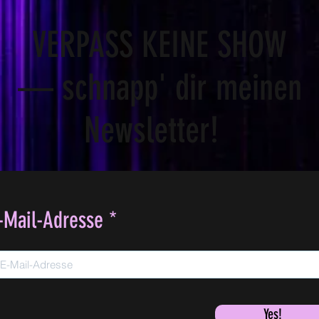
VERPASS KEINE SHOW
— schnapp' dir meinen
Newsletter!
-Mail-Adresse
Yes!