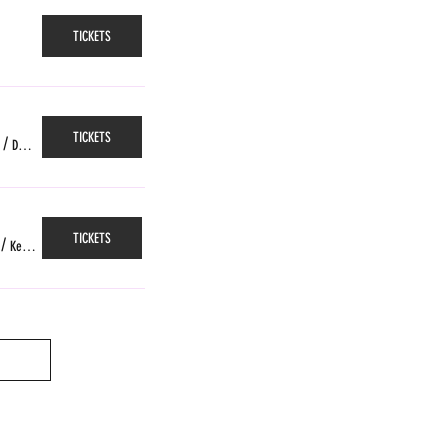
TICKETS
TICKETS
/
Das Gleis, Zürich
TICKETS
/
Kellerpoche, Fribourg