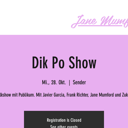
Jane Mumf
os
Audio
Buch
More
Dik Po Show
Mi., 28. Okt.
  |  
Sender
alkshow mit Publikum. Mit Javier Garcia, Frank Richter, Jane Mumford und Zuk
Registration is Closed
See other events