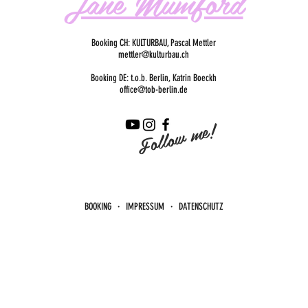
Jane Mumford
Booking CH: KULTURBAU, Pascal Mettler
mettler@kulturbau.ch
Booking DE: t.o.b. Berlin, Katrin Boeckh
office@tob-berlin.de
Follow me!
BOOKING · IMPRESSUM · DATENSCHUTZ